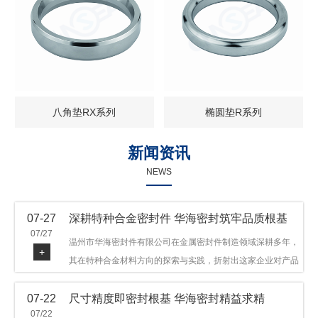
八角垫RX系列
椭圆垫R系列
新闻资讯
NEWS
07-27
深耕特种合金密封件 华海密封筑牢品质根基
07/27
温州市华海密封件有限公司在金属密封件制造领域深耕多年，
+
其在特种合金材料方向的探索与实践，折射出这家企业对产品
品质与技术创新的执着态度。公司主营金属环垫等密封件产
07-22
尺寸精度即密封根基 华海密封精益求精
品，可提供多种材质方案，在石油机械、管道法兰、采油树、
07/22
井口装置等领域获得广泛应用，产品远销多个国家和地区。