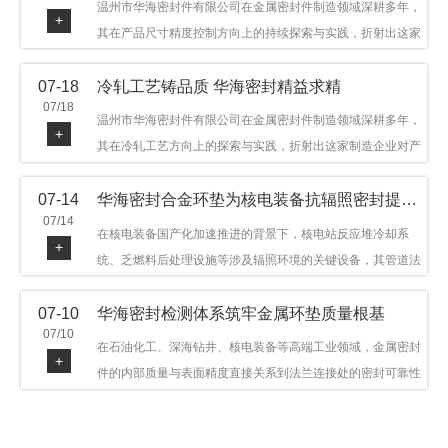
温州市华海密封件有限公司在金属密封件制造领域深耕多年，
+
其在产品尺寸精度控制方向上的持续探索与实践，折射出这家
制造企业对品质细节的执着态度。公司主营金属环垫等密封件
07-18
冷轧工艺铸品质 华海密封精益求精
产品，广泛应用于石油机械、管道法兰、采油树、井口装置等
07/18
领域。本文从尺寸精度的技术内涵及企业工艺积累等角度，呈
温州市华海密封件有限公司在金属密封件制造领域深耕多年，
+
现华海密封在该领域的务实探索与稳步发展。
其在冷轧工艺方向上的探索与实践，折射出这家制造企业对产
品品质与工艺积累的执着态度。公司主营金属环垫等密封件产
07-14
华海密封合金环垫为核电装备抗辐照密封提供可靠保障
品，广泛应用于石油机械、管道法兰、采油树、井口装置等领
07/14
域，产品远销多个国家和地区。本文从冷轧工艺的技术特点及
在核电装备国产化加速推进的背景下，核电站反应堆冷却系
+
企业工艺积累等角度，呈现华海密封在该领域的务实探索与稳
统、乏燃料后处理设施等涉及辐照环境的关键设备，其管道法
步发展。
兰连接处的密封件需在高温高压及辐照条件下保持长期结构稳
07-10
华海密封检测体系筑牢金属环垫质量根基
定与密封可靠。温州市华海密封件科技有限公司深耕金属密封
07/10
领域二十余年，依托八角垫、椭圆垫及RX/BX系列高压环垫等
在石油化工、深海钻井、核电装备等高端工业领域，金属密封
+
全系列产品，以特种合金材质体系，为核电装备抗辐照密封提
件的内部质量与表面精度直接关系到法兰连接处的密封可靠性
供针对性配套方案。
与长期服役寿命。超声波探伤作为常规无损检测技术之一，利
用高频声波在材料中传播并接收反射信号，能有效发现金属环