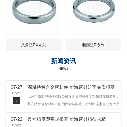
八角垫RX系列
椭圆垫R系列
新闻资讯
NEWS
07-27
深耕特种合金密封件 华海密封筑牢品质根基
07/27
温州市华海密封件有限公司在金属密封件制造领域深耕多年，
+
其在特种合金材料方向的探索与实践，折射出这家企业对产品
品质与技术创新的执着态度。公司主营金属环垫等密封件产
07-22
尺寸精度即密封根基 华海密封精益求精
品，可提供多种材质方案，在石油机械、管道法兰、采油树、
07/22
井口装置等领域获得广泛应用，产品远销多个国家和地区。