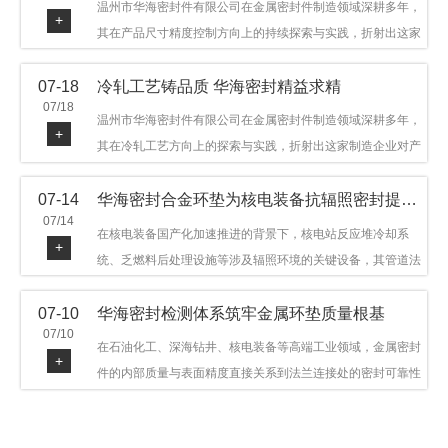
温州市华海密封件有限公司在金属密封件制造领域深耕多年，
+
其在产品尺寸精度控制方向上的持续探索与实践，折射出这家
制造企业对品质细节的执着态度。公司主营金属环垫等密封件
07-18
冷轧工艺铸品质 华海密封精益求精
产品，广泛应用于石油机械、管道法兰、采油树、井口装置等
07/18
领域。本文从尺寸精度的技术内涵及企业工艺积累等角度，呈
温州市华海密封件有限公司在金属密封件制造领域深耕多年，
+
现华海密封在该领域的务实探索与稳步发展。
其在冷轧工艺方向上的探索与实践，折射出这家制造企业对产
品品质与工艺积累的执着态度。公司主营金属环垫等密封件产
07-14
华海密封合金环垫为核电装备抗辐照密封提供可靠保障
品，广泛应用于石油机械、管道法兰、采油树、井口装置等领
07/14
域，产品远销多个国家和地区。本文从冷轧工艺的技术特点及
在核电装备国产化加速推进的背景下，核电站反应堆冷却系
+
企业工艺积累等角度，呈现华海密封在该领域的务实探索与稳
统、乏燃料后处理设施等涉及辐照环境的关键设备，其管道法
步发展。
兰连接处的密封件需在高温高压及辐照条件下保持长期结构稳
07-10
华海密封检测体系筑牢金属环垫质量根基
定与密封可靠。温州市华海密封件科技有限公司深耕金属密封
07/10
领域二十余年，依托八角垫、椭圆垫及RX/BX系列高压环垫等
在石油化工、深海钻井、核电装备等高端工业领域，金属密封
+
全系列产品，以特种合金材质体系，为核电装备抗辐照密封提
件的内部质量与表面精度直接关系到法兰连接处的密封可靠性
供针对性配套方案。
与长期服役寿命。超声波探伤作为常规无损检测技术之一，利
用高频声波在材料中传播并接收反射信号，能有效发现金属环