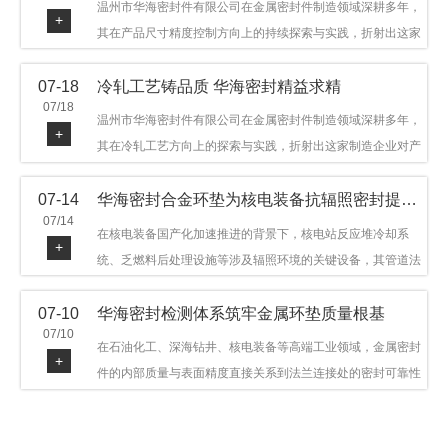
温州市华海密封件有限公司在金属密封件制造领域深耕多年，
+
其在产品尺寸精度控制方向上的持续探索与实践，折射出这家
制造企业对品质细节的执着态度。公司主营金属环垫等密封件
07-18
冷轧工艺铸品质 华海密封精益求精
产品，广泛应用于石油机械、管道法兰、采油树、井口装置等
07/18
领域。本文从尺寸精度的技术内涵及企业工艺积累等角度，呈
温州市华海密封件有限公司在金属密封件制造领域深耕多年，
+
现华海密封在该领域的务实探索与稳步发展。
其在冷轧工艺方向上的探索与实践，折射出这家制造企业对产
品品质与工艺积累的执着态度。公司主营金属环垫等密封件产
07-14
华海密封合金环垫为核电装备抗辐照密封提供可靠保障
品，广泛应用于石油机械、管道法兰、采油树、井口装置等领
07/14
域，产品远销多个国家和地区。本文从冷轧工艺的技术特点及
在核电装备国产化加速推进的背景下，核电站反应堆冷却系
+
企业工艺积累等角度，呈现华海密封在该领域的务实探索与稳
统、乏燃料后处理设施等涉及辐照环境的关键设备，其管道法
步发展。
兰连接处的密封件需在高温高压及辐照条件下保持长期结构稳
07-10
华海密封检测体系筑牢金属环垫质量根基
定与密封可靠。温州市华海密封件科技有限公司深耕金属密封
07/10
领域二十余年，依托八角垫、椭圆垫及RX/BX系列高压环垫等
在石油化工、深海钻井、核电装备等高端工业领域，金属密封
+
全系列产品，以特种合金材质体系，为核电装备抗辐照密封提
件的内部质量与表面精度直接关系到法兰连接处的密封可靠性
供针对性配套方案。
与长期服役寿命。超声波探伤作为常规无损检测技术之一，利
用高频声波在材料中传播并接收反射信号，能有效发现金属环