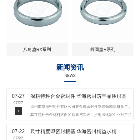
八角垫RX系列
椭圆垫R系列
新闻资讯
NEWS
07-27
深耕特种合金密封件 华海密封筑牢品质根基
07/27
温州市华海密封件有限公司在金属密封件制造领域深耕多年，
+
其在特种合金材料方向的探索与实践，折射出这家企业对产品
品质与技术创新的执着态度。公司主营金属环垫等密封件产
07-22
尺寸精度即密封根基 华海密封精益求精
品，可提供多种材质方案，在石油机械、管道法兰、采油树、
07/22
井口装置等领域获得广泛应用，产品远销多个国家和地区。