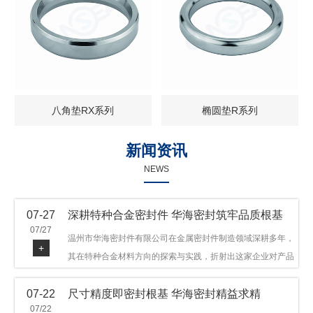
八角垫RX系列
椭圆垫R系列
新闻资讯
NEWS
07-27
深耕特种合金密封件 华海密封筑牢品质根基
07/27
温州市华海密封件有限公司在金属密封件制造领域深耕多年，
+
其在特种合金材料方向的探索与实践，折射出这家企业对产品
品质与技术创新的执着态度。公司主营金属环垫等密封件产
07-22
尺寸精度即密封根基 华海密封精益求精
品，可提供多种材质方案，在石油机械、管道法兰、采油树、
07/22
井口装置等领域获得广泛应用，产品远销多个国家和地区。