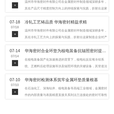
温州市华海密封件有限公司在金属密封件制造领域深耕多年，
+
其在产品尺寸精度控制方向上的持续探索与实践，折射出这家
制造企业对品质细节的执着态度。公司主营金属环垫等密封件
07-18
冷轧工艺铸品质 华海密封精益求精
产品，广泛应用于石油机械、管道法兰、采油树、井口装置等
07/18
领域。本文从尺寸精度的技术内涵及企业工艺积累等角度，呈
温州市华海密封件有限公司在金属密封件制造领域深耕多年，
+
现华海密封在该领域的务实探索与稳步发展。
其在冷轧工艺方向上的探索与实践，折射出这家制造企业对产
品品质与工艺积累的执着态度。公司主营金属环垫等密封件产
07-14
华海密封合金环垫为核电装备抗辐照密封提供可靠保障
品，广泛应用于石油机械、管道法兰、采油树、井口装置等领
07/14
域，产品远销多个国家和地区。本文从冷轧工艺的技术特点及
在核电装备国产化加速推进的背景下，核电站反应堆冷却系
+
企业工艺积累等角度，呈现华海密封在该领域的务实探索与稳
统、乏燃料后处理设施等涉及辐照环境的关键设备，其管道法
步发展。
兰连接处的密封件需在高温高压及辐照条件下保持长期结构稳
07-10
华海密封检测体系筑牢金属环垫质量根基
定与密封可靠。温州市华海密封件科技有限公司深耕金属密封
07/10
领域二十余年，依托八角垫、椭圆垫及RX/BX系列高压环垫等
在石油化工、深海钻井、核电装备等高端工业领域，金属密封
+
全系列产品，以特种合金材质体系，为核电装备抗辐照密封提
件的内部质量与表面精度直接关系到法兰连接处的密封可靠性
供针对性配套方案。
与长期服役寿命。超声波探伤作为常规无损检测技术之一，利
用高频声波在材料中传播并接收反射信号，能有效发现金属环