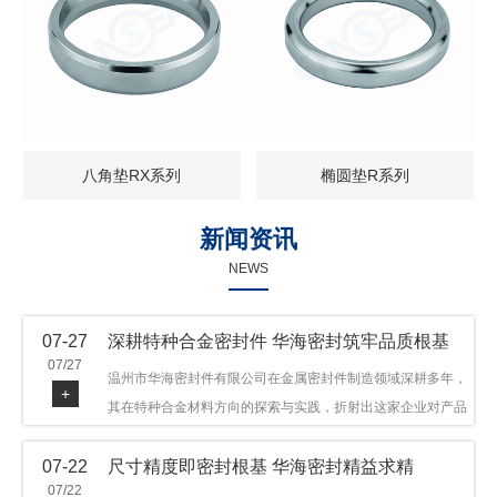
八角垫RX系列
椭圆垫R系列
新闻资讯
NEWS
07-27
深耕特种合金密封件 华海密封筑牢品质根基
07/27
温州市华海密封件有限公司在金属密封件制造领域深耕多年，
+
其在特种合金材料方向的探索与实践，折射出这家企业对产品
品质与技术创新的执着态度。公司主营金属环垫等密封件产
07-22
尺寸精度即密封根基 华海密封精益求精
品，可提供多种材质方案，在石油机械、管道法兰、采油树、
07/22
井口装置等领域获得广泛应用，产品远销多个国家和地区。