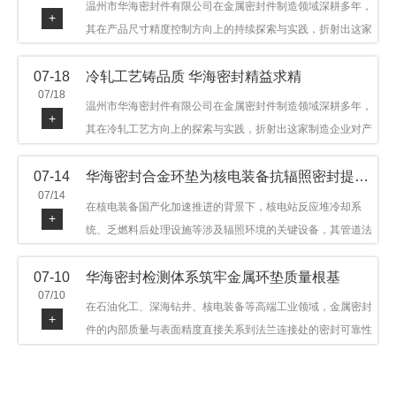
温州市华海密封件有限公司在金属密封件制造领域深耕多年，
+
其在产品尺寸精度控制方向上的持续探索与实践，折射出这家
制造企业对品质细节的执着态度。公司主营金属环垫等密封件
07-18
冷轧工艺铸品质 华海密封精益求精
产品，广泛应用于石油机械、管道法兰、采油树、井口装置等
07/18
领域。本文从尺寸精度的技术内涵及企业工艺积累等角度，呈
温州市华海密封件有限公司在金属密封件制造领域深耕多年，
+
现华海密封在该领域的务实探索与稳步发展。
其在冷轧工艺方向上的探索与实践，折射出这家制造企业对产
品品质与工艺积累的执着态度。公司主营金属环垫等密封件产
07-14
华海密封合金环垫为核电装备抗辐照密封提供可靠保障
品，广泛应用于石油机械、管道法兰、采油树、井口装置等领
07/14
域，产品远销多个国家和地区。本文从冷轧工艺的技术特点及
在核电装备国产化加速推进的背景下，核电站反应堆冷却系
+
企业工艺积累等角度，呈现华海密封在该领域的务实探索与稳
统、乏燃料后处理设施等涉及辐照环境的关键设备，其管道法
步发展。
兰连接处的密封件需在高温高压及辐照条件下保持长期结构稳
07-10
华海密封检测体系筑牢金属环垫质量根基
定与密封可靠。温州市华海密封件科技有限公司深耕金属密封
07/10
领域二十余年，依托八角垫、椭圆垫及RX/BX系列高压环垫等
在石油化工、深海钻井、核电装备等高端工业领域，金属密封
+
全系列产品，以特种合金材质体系，为核电装备抗辐照密封提
件的内部质量与表面精度直接关系到法兰连接处的密封可靠性
供针对性配套方案。
与长期服役寿命。超声波探伤作为常规无损检测技术之一，利
用高频声波在材料中传播并接收反射信号，能有效发现金属环