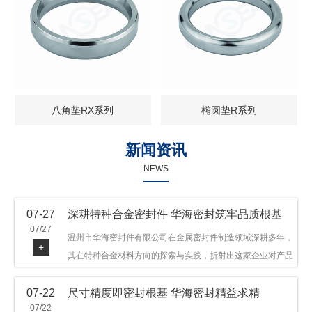
八角垫RX系列
椭圆垫R系列
新闻资讯
NEWS
07-27
深耕特种合金密封件 华海密封筑牢品质根基
07/27
温州市华海密封件有限公司在金属密封件制造领域深耕多年，
+
其在特种合金材料方向的探索与实践，折射出这家企业对产品
品质与技术创新的执着态度。公司主营金属环垫等密封件产
07-22
尺寸精度即密封根基 华海密封精益求精
品，可提供多种材质方案，在石油机械、管道法兰、采油树、
07/22
井口装置等领域获得广泛应用，产品远销多个国家和地区。