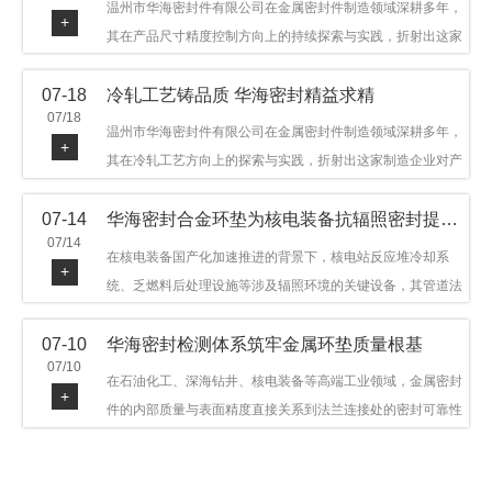
温州市华海密封件有限公司在金属密封件制造领域深耕多年，
+
其在产品尺寸精度控制方向上的持续探索与实践，折射出这家
制造企业对品质细节的执着态度。公司主营金属环垫等密封件
07-18
冷轧工艺铸品质 华海密封精益求精
产品，广泛应用于石油机械、管道法兰、采油树、井口装置等
07/18
领域。本文从尺寸精度的技术内涵及企业工艺积累等角度，呈
温州市华海密封件有限公司在金属密封件制造领域深耕多年，
+
现华海密封在该领域的务实探索与稳步发展。
其在冷轧工艺方向上的探索与实践，折射出这家制造企业对产
品品质与工艺积累的执着态度。公司主营金属环垫等密封件产
07-14
华海密封合金环垫为核电装备抗辐照密封提供可靠保障
品，广泛应用于石油机械、管道法兰、采油树、井口装置等领
07/14
域，产品远销多个国家和地区。本文从冷轧工艺的技术特点及
在核电装备国产化加速推进的背景下，核电站反应堆冷却系
+
企业工艺积累等角度，呈现华海密封在该领域的务实探索与稳
统、乏燃料后处理设施等涉及辐照环境的关键设备，其管道法
步发展。
兰连接处的密封件需在高温高压及辐照条件下保持长期结构稳
07-10
华海密封检测体系筑牢金属环垫质量根基
定与密封可靠。温州市华海密封件科技有限公司深耕金属密封
07/10
领域二十余年，依托八角垫、椭圆垫及RX/BX系列高压环垫等
在石油化工、深海钻井、核电装备等高端工业领域，金属密封
+
全系列产品，以特种合金材质体系，为核电装备抗辐照密封提
件的内部质量与表面精度直接关系到法兰连接处的密封可靠性
供针对性配套方案。
与长期服役寿命。超声波探伤作为常规无损检测技术之一，利
用高频声波在材料中传播并接收反射信号，能有效发现金属环